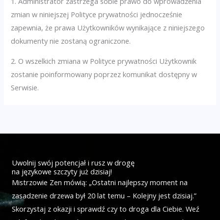
1. Administrator zastrzega sobie prawo do wprowadzenia
zmian w niniejszej Polityce prywatności jednocześnie
zapewnia, że prawa Użytkowników wynikające z niniejszego
dokumenty nie zostaną ograniczone.
2. O wszelkich zmiana w Polityce prywatności Użytkownik
zostanie poinformowany poprzez komunikat dostępny w
Serwisie.
Uwolnij swój potencjał i rusz w drogę
na językowe szczyty już dzisiaj!
Mistrzowie Zen mówią: „Ostatni najlepszy moment na
zasadzenie drzewa był 20 lat temu – Kolejny jest dzisiaj.”
Skorzystaj z okazji i sprawdź czy to droga dla Ciebie. Weź