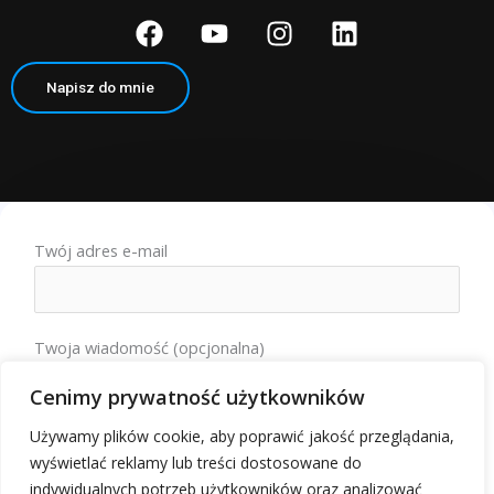
F
Y
I
L
a
o
n
i
c
u
s
n
Napisz do mnie
e
t
t
k
b
u
a
e
o
b
g
d
o
e
r
i
k
a
n
m
Twój adres e-mail
Twoja wiadomość (opcjonalna)
Cenimy prywatność użytkowników
Używamy plików cookie, aby poprawić jakość przeglądania,
wyświetlać reklamy lub treści dostosowane do
indywidualnych potrzeb użytkowników oraz analizować