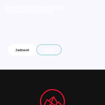
Uwolnij swój potencjał i rusz w drogę
na językowe szczyty już dzisiaj!
Mistrzowie Zen mówią: „Ostatni najlepszy moment na
zasadzenie drzewa był 20 lat temu – Kolejny jest dzisiaj.”
Skorzystaj z okazji i sprawdź czy to droga dla Ciebie. Weź
telefon do ręki i umów się na niezobowiązujące spotkanie
Napisz
Zadzwoń