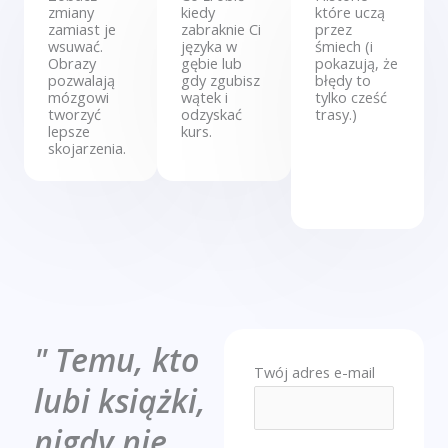
zmiany
kiedy
które uczą
zamiast je
zabraknie Ci
przez
wsuwać.
języka w
śmiech (i
Obrazy
gębie lub
pokazują, że
pozwalają
gdy zgubisz
błędy to
mózgowi
wątek i
tylko cześć
tworzyć
odzyskać
trasy.)​
lepsze
kurs.
skojarzenia.​
" Temu, kto
Twój adres e-mail
lubi książki,
nigdy nie