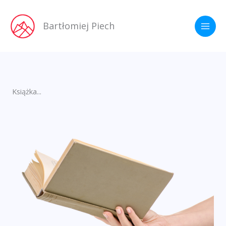
Przejdź
do
Bartłomiej Piech
treści
Książka...