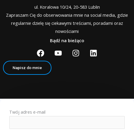
ul. Koralowa 10/24, 20-583 Lublin
Zapraszam Cię do obserwowania mnie na social media, gdzie
regularnie dzielę się ciekawymi treściami, poradami oraz
nowościami
Bądź na bieżąco
F
Y
I
L
a
o
n
i
c
u
s
n
Napisz do mnie
e
t
t
k
b
u
a
e
o
b
g
d
o
e
r
i
k
a
n
m
Twój adres e-mail