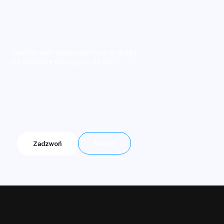
Uwolnij swój potencjał i rusz w drogę
na językowe szczyty już dzisiaj!
Mistrzowie Zen mówią: „Ostatni najlepszy moment na
zasadzenie drzewa był 20 lat temu – Kolejny jest dzisiaj.”
Skorzystaj z okazji i sprawdź czy to droga dla Ciebie. Weź
telefon do ręki i umów się na niezobowiązujące spotkanie
Napisz
Zadzwoń