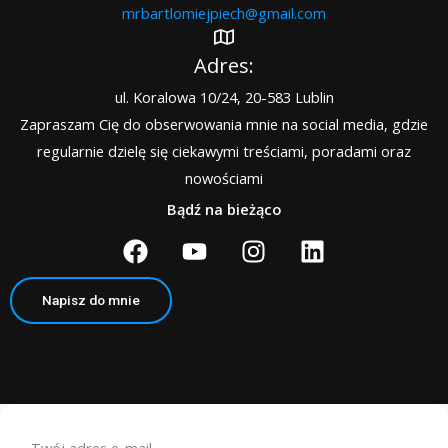
mrbartlomiejpiech@gmail.com​
Adres:
ul. Koralowa 10/24, 20-583 Lublin
Zapraszam Cię do obserwowania mnie na social media, gdzie
regularnie dzielę się ciekawymi treściami, poradami oraz
nowościami
Bądź na bieżąco
F
Y
I
L
a
o
n
i
c
u
s
n
Napisz do mnie
e
t
t
k
b
u
a
e
o
b
g
d
o
e
r
i
k
a
n
m
Twój adres e-mail