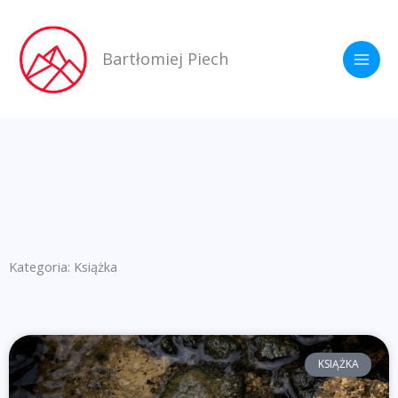
Przejdź
do
Bartłomiej Piech
treści
Kategoria: Książka
KSIĄŻKA